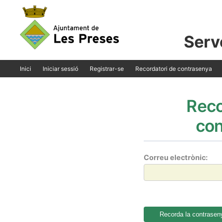
Serve
Inici
Iniciar sessió
Registrar-se
Recordatori de contrasenya
Reco
con
Correu electrònic: